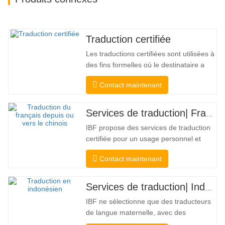
Traduction certifiée
Les traductions certifiées sont utilisées à
des fins formelles où le destinataire a
besoin d'une confirmation pour
Contact maintenant
confirmer l'exactitude et l'exhaustivité de
la traduction. Pour la soumission aux
collèges, aux tribunaux et à plusieurs
Services de traduction| Français depuis ou vers le chinois
gouvernements municipaux, étatiques et
IBF propose des services de traduction
fédéraux, ce type de…
certifiée pour un usage personnel et
officiel par les universités, les tribunaux
Contact maintenant
et de nombreux gouvernements locaux.
Nous sélectionner uniquement des
traducteurs de langue maternelle ayant
Services de traduction| Indonésien depuis ou vers le chinois
des qualifications professionnelles et
IBF ne sélectionne que des traducteurs
académiques éprouvées. Avant…
de langue maternelle, avec des
références professionnelles et