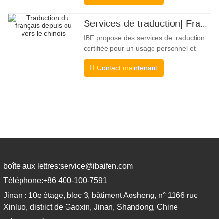
la traduction. Pour la soumission aux
collèges, aux tribunaux et à plusieurs
Services de traduction| Français depuis ou vers le chinois
gouvernements municipaux, étatiques et
IBF propose des services de traduction
fédéraux, ce type de
certifiée pour un usage personnel et
officiel par les universités, les tribunaux
Contact maintenant
et de nombreux gouvernements locaux.
Nous sélectionner uniquement des
traducteurs de langue maternelle ayant
des qualifications professionnelles et
académiques éprouvées. Avant
boîte aux lettres:
service@ibaifen.com
Téléphone:
+86 400-100-7591
Jinan : 10e étage, bloc 3, bâtiment Aosheng, n° 1166 rue
Xinluo, district de Gaoxin, Jinan, Shandong, Chine