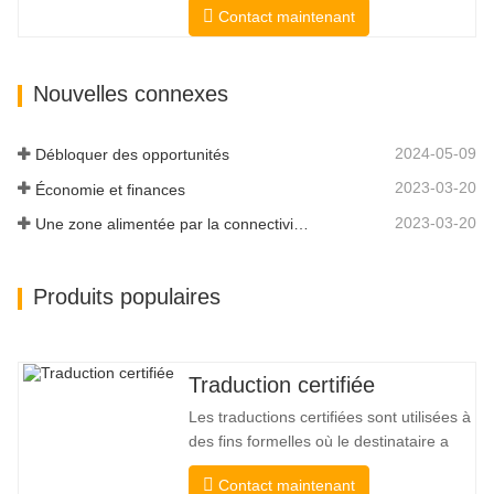
Contact maintenant
académiques éprouvées. Avant d'obtenir
la certification, nous les testerons
strictement. Nous surveillons et
Nouvelles connexes
mesurons en permanence leurs
performances selon les normes de
qualité définies par les…
2024-05-09
Débloquer des opportunités
2023-03-20
Économie et finances
2023-03-20
Une zone alimentée par la connectivité et la digitalisation
Produits populaires
Traduction certifiée
Les traductions certifiées sont utilisées à
des fins formelles où le destinataire a
besoin d'une confirmation pour
Contact maintenant
confirmer l'exactitude et l'exhaustivité de