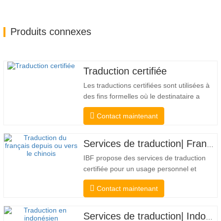
Produits connexes
Traduction certifiée
Les traductions certifiées sont utilisées à
des fins formelles où le destinataire a
besoin d'une confirmation pour confirmer
Contact maintenant
l'exactitude et l'exhaustivité de la
traduction. Pour la soumission aux
collèges, aux tribunaux et à plusieurs
Services de traduction| Français depuis ou vers le chinois
gouvernements municipaux, étatiques et
IBF propose des services de traduction
fédéraux, ce type de…
certifiée pour un usage personnel et
officiel par les universités, les tribunaux et
Contact maintenant
de nombreux gouvernements locaux.
Nous sélectionner uniquement des
traducteurs de langue maternelle ayant
Services de traduction| Indonésien depuis ou vers le chinois