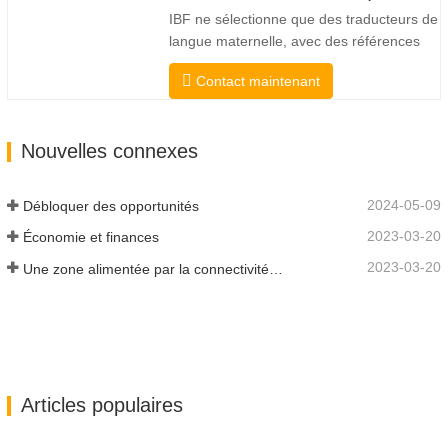
des qualifications professionnelles et
IBF ne sélectionne que des traducteurs de
académiques éprouvées. Avant…
langue maternelle, avec des références
professionnelles et académiques
Contact maintenant
éprouvées. Avant d'obtenir la certification,
nous les testerons strictement. Nous
surveillons et mesurons en permanence
Nouvelles connexes
leurs performances selon les normes de
qualité définies par les…
2024-05-09
Débloquer des opportunités
2023-03-20
Économie et finances
2023-03-20
Une zone alimentée par la connectivité et la digitalisation
Articles populaires