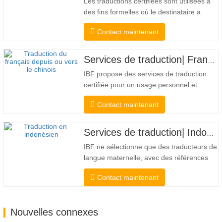
Les traductions certifiées sont utilisées à
des fins formelles où le destinataire a
besoin d'une confirmation pour confirmer
Contact maintenant
l'exactitude et l'exhaustivité de la
traduction. Pour la soumission aux
collèges, aux tribunaux et à plusieurs
Services de traduction| Français depuis ou vers le chinois
gouvernements municipaux, étatiques et
IBF propose des services de traduction
fédéraux, ce type de…
certifiée pour un usage personnel et
officiel par les universités, les tribunaux et
Contact maintenant
de nombreux gouvernements locaux.
Nous sélectionner uniquement des
traducteurs de langue maternelle ayant
Services de traduction| Indonésien depuis ou vers le chinois
des qualifications professionnelles et
IBF ne sélectionne que des traducteurs de
académiques éprouvées. Avant…
langue maternelle, avec des références
professionnelles et académiques
Contact maintenant
éprouvées. Avant d'obtenir la certification,
nous les testerons strictement. Nous
surveillons et mesurons en permanence
Nouvelles connexes
leurs performances selon les normes de