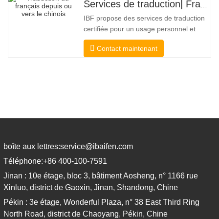
Services de traduction| Français depuis ou vers le chinois
gouvernements municipaux, étatiques et
IBF propose des services de traduction
fédéraux, ce type de
certifiée pour un usage personnel et
officiel par les universités, les tribunaux
Contact maintenant
et de nombreux gouvernements locaux.
Nous sélectionner uniquement des
traducteurs de langue maternelle ayant
des qualifications professionnelles et
académiques éprouvées. Avant
boîte aux lettres:
service@ibaifen.com
Téléphone:
+86 400-100-7591
Jinan : 10e étage, bloc 3, bâtiment Aosheng, n° 1166 rue
Xinluo, district de Gaoxin, Jinan, Shandong, Chine
Pékin : 3e étage, Wonderful Plaza, n° 38 East Third Ring
North Road, district de Chaoyang, Pékin, Chine