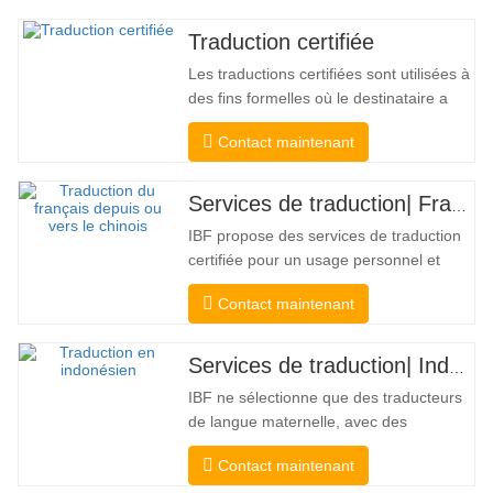
Traduction certifiée
Les traductions certifiées sont utilisées à
des fins formelles où le destinataire a
besoin d'une confirmation pour
Contact maintenant
confirmer l'exactitude et l'exhaustivité de
la traduction. Pour la soumission aux
collèges, aux tribunaux et à plusieurs
Services de traduction| Français depuis ou vers le chinois
gouvernements municipaux, étatiques et
IBF propose des services de traduction
fédéraux, ce type de…
certifiée pour un usage personnel et
officiel par les universités, les tribunaux
Contact maintenant
et de nombreux gouvernements locaux.
Nous sélectionner uniquement des
traducteurs de langue maternelle ayant
Services de traduction| Indonésien depuis ou vers le chinois
des qualifications professionnelles et
IBF ne sélectionne que des traducteurs
académiques éprouvées. Avant…
de langue maternelle, avec des
références professionnelles et
Contact maintenant
académiques éprouvées. Avant d'obtenir