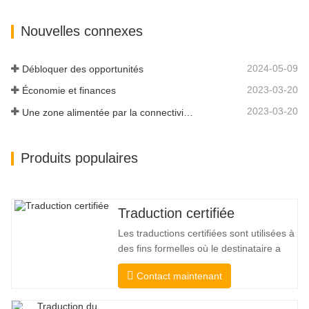
la certification, nous les testerons
strictement. Nous surveillons et
Nouvelles connexes
mesurons en permanence leurs
performances selon les normes de
qualité définies par les…
2024-05-09
Débloquer des opportunités
2023-03-20
Économie et finances
2023-03-20
Une zone alimentée par la connectivité et la digitalisation
Produits populaires
Traduction certifiée
Les traductions certifiées sont utilisées à
des fins formelles où le destinataire a
besoin d'une confirmation pour
Contact maintenant
confirmer l'exactitude et l'exhaustivité de
la traduction. Pour la soumission aux
collèges, aux tribunaux et à plusieurs