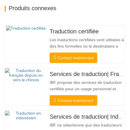
Produits connexes
Traduction certifiée
Les traductions certifiées sont utilisées à
des fins formelles où le destinataire a
besoin d'une confirmation pour
Contact maintenant
confirmer l'exactitude et l'exhaustivité de
la traduction. Pour la soumission aux
collèges, aux tribunaux et à plusieurs
Services de traduction| Français depuis ou vers le chinois
gouvernements municipaux, étatiques et
IBF propose des services de traduction
fédéraux, ce type de…
certifiée pour un usage personnel et
officiel par les universités, les tribunaux
Contact maintenant
et de nombreux gouvernements locaux.
Nous sélectionner uniquement des
traducteurs de langue maternelle ayant
Services de traduction| Indonésien depuis ou vers le chinois
des qualifications professionnelles et
IBF ne sélectionne que des traducteurs
académiques éprouvées. Avant…