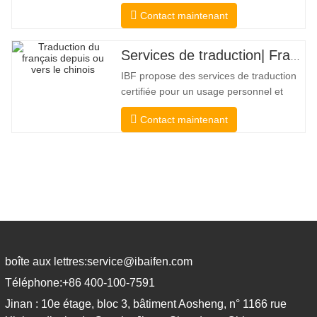
besoin d'une confirmation pour
Contact maintenant
confirmer l'exactitude et l'exhaustivité de
la traduction. Pour la soumission aux
collèges, aux tribunaux et à plusieurs
Services de traduction| Français depuis ou vers le chinois
gouvernements municipaux, étatiques et
IBF propose des services de traduction
fédéraux, ce type de
certifiée pour un usage personnel et
officiel par les universités, les tribunaux
Contact maintenant
et de nombreux gouvernements locaux.
Nous sélectionner uniquement des
traducteurs de langue maternelle ayant
des qualifications professionnelles et
académiques éprouvées. Avant
boîte aux lettres:
service@ibaifen.com
Téléphone:
+86 400-100-7591
Jinan : 10e étage, bloc 3, bâtiment Aosheng, n° 1166 rue