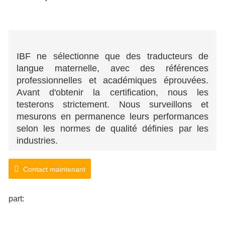
IBF ne sélectionne que des traducteurs de
langue maternelle, avec des références
professionnelles et académiques éprouvées.
Avant d'obtenir la certification, nous les
testerons strictement. Nous surveillons et
mesurons en permanence leurs performances
selon les normes de qualité définies par les
industries.
Nous transmettons votre message dans plus de
Contact maintenant
100 combinaisons linguistiques, en faisant
appel à des traducteurs professionnels certifiés,
part:
soigneusement sélectionnés conformément aux
normes de l'industrie.