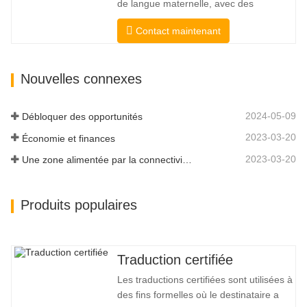
de langue maternelle, avec des
références professionnelles et
Contact maintenant
académiques éprouvées. Avant d'obtenir
la certification, nous les testerons
strictement. Nous surveillons et
Nouvelles connexes
mesurons en permanence leurs
performances selon les normes de
qualité définies par les…
2024-05-09
Débloquer des opportunités
2023-03-20
Économie et finances
2023-03-20
Une zone alimentée par la connectivité et la digitalisation
Produits populaires
Traduction certifiée
Les traductions certifiées sont utilisées à
des fins formelles où le destinataire a